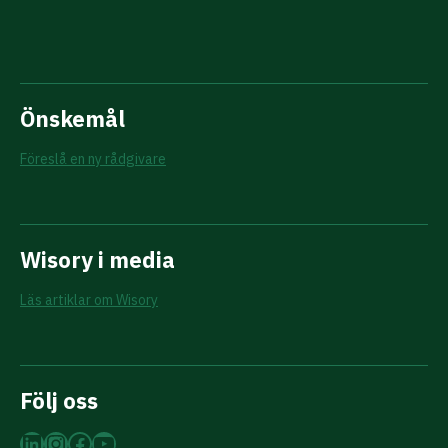
Önskemål
Föreslå en ny rådgivare
Wisory i media
Läs artiklar om Wisory
Följ oss
LinkedIn
Instagram
Facebook
YouTube