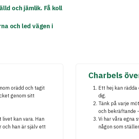
lld och jämlik. Få koll
na och led vägen i
Charbels öve
onom orädd och tagit
Ett hej kan rädda 
ycket genom sitt
dig.
Tänk på varje möt
och bekräftande –
t livet kan vara. Han
Vi har våra egna s
 och han är själv ett
någon som ställer