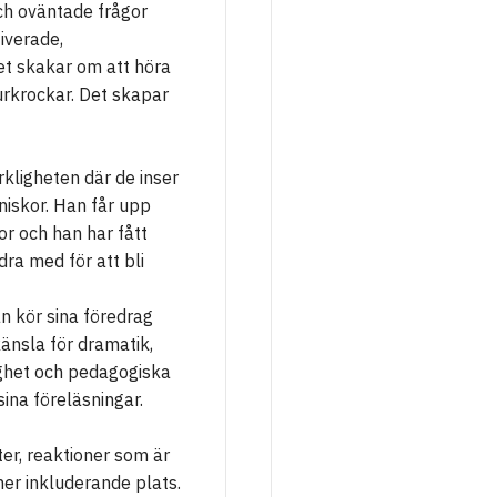
ch oväntade frågor
iverade,
et skakar om att höra
urkrockar. Det skapar
kligheten där de inser
nniskor. Han får upp
or och han har fått
ra med för att bli
n kör sina föredrag
änsla för dramatik,
ighet och pedagogiska
 sina föreläsningar.
ter, reaktioner som är
 mer inkluderande plats.