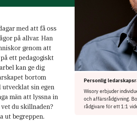
dagar med att få oss
ågor på allvar. Han
nniskor genom att
 på ett pedagogiskt
harbel kan ge dig
edarskapet bortom
Personlig ledarskapsr
 utvecklat sin egen
Wisory erbjuder individ
nga män att lyssna in
och affärsrådgivning. B
 vet du skillnaden?
rådgivare för ett 1:1 vi
da ut begreppen.