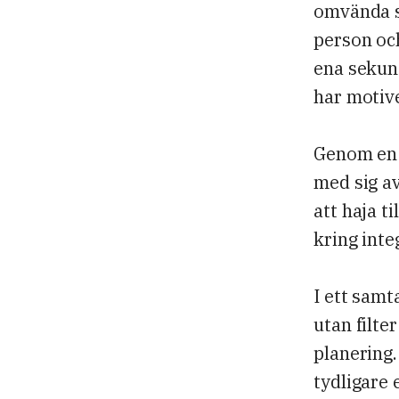
omvända sv
person oc
ena sekun
har motiv
Genom en 
med sig av
att haja t
kring int
I ett samta
utan filte
planering.
tydligare 