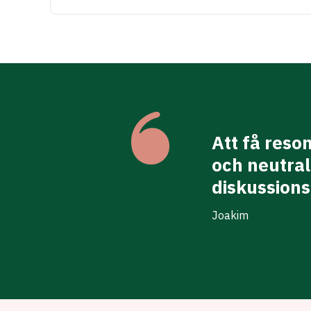
Att få reso
kt efter mötet
och neutra
diskussion
Joakim