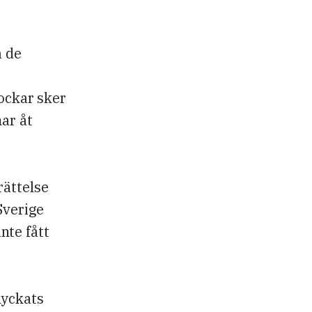
a de
rockar sker
ar åt
rättelse
Sverige
nte fått
lyckats