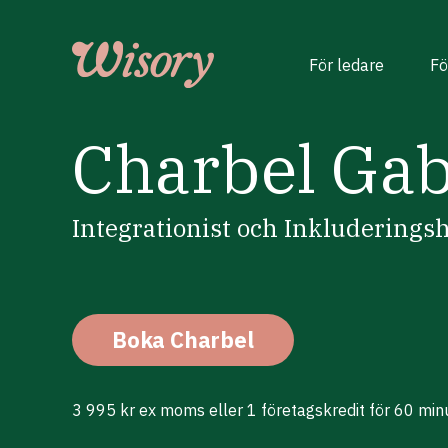
Skip
to
content
För ledare
Fö
Charbel Ga
Integrationist och Inkluderings
Boka Charbel
3 995 kr ex moms eller 1 företagskredit för 60 min