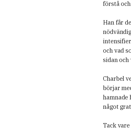
förstå och
Han får de
nödvändig
intensifie
och vad s
sidan och
Charbel ve
börjar med
hamnade h
något grat
Tack vare