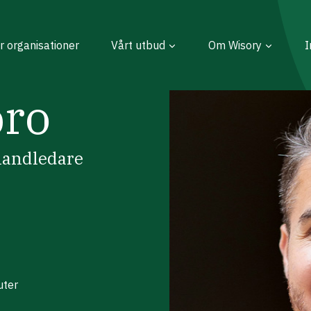
r organisationer
Vårt utbud
Om Wisory
I
bro
handledare
uter