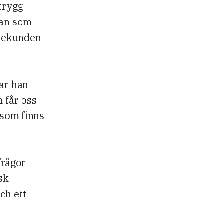
 trygg
man som
 sekunden
ar han
 får oss
 som finns
 frågor
sk
ch ett