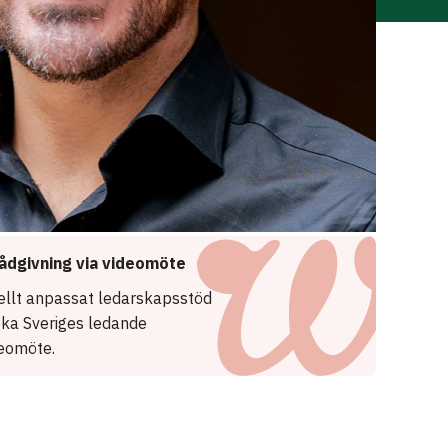
ådgivning via videomöte
uellt anpassat ledarskapsstöd
oka Sveriges ledande
deomöte.