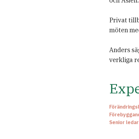
och Asien
Privat til
möten me
Anders säg
verkliga r
Expe
Förändrings
Förebyggand
Senior leda