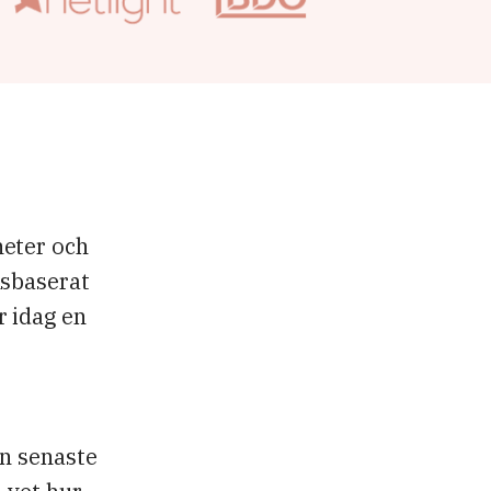
heter och
nsbaserat
 idag en
en senaste