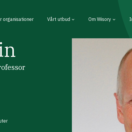
r organisationer
Vårt utbud
Om Wisory
I
in
rofessor
uter