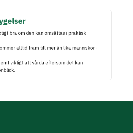
ygelser
iktigt bra om den kan omsättas i praktisk
ommer alltid fram till mer än lika människor -
remt viktigt att vårda eftersom det kan
nblick.
Anders frågade, lyss