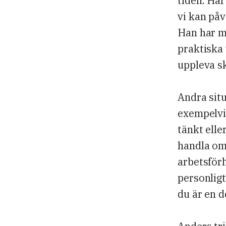
tiden. Här
vi kan påv
Han har me
praktiska 
uppleva sk
Andra situ
exempelvi
tänkt elle
handla om
arbetsförh
personligt
du är en d