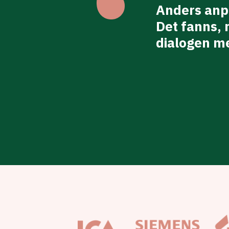
å bra! Härligt att få
Anders anpa
ta gången med en
Det fanns, 
dialogen m