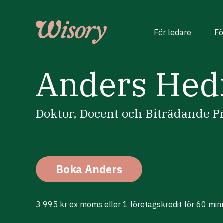
Skip
to
content
För ledare
Fö
Anders Hed
Doktor, Docent och Biträdande P
Boka Anders
3 995 kr ex moms eller 1 företagskredit för 60 min