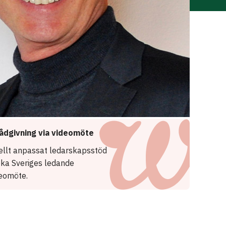
ådgivning via videomöte
uellt anpassat ledarskapsstöd
oka Sveriges ledande
deomöte.