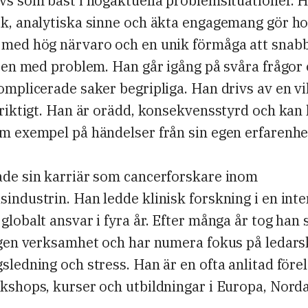
ivs som bäst i högaktuella problemsituationer. 
ik, analytiska sinne och äkta engagemang gör ho
 med hög närvaro och en unik förmåga att snab
tten med problem. Han går igång på svåra frågor 
omplicerade saker begripliga. Han drivs av en vil
 riktigt. Han är orädd, konsekvensstyrd och kan 
am exempel på händelser från sin egen erfarenh
ade sin karriär som cancerforskare inom
industrin. Han ledde klinisk forskning i en inte
globalt ansvar i fyra år. Efter många år tog han 
 egen verksamhet och har numera fokus på ledars
sledning och stress. Han är en ofta anlitad före
rkshops, kurser och utbildningar i Europa, Nor