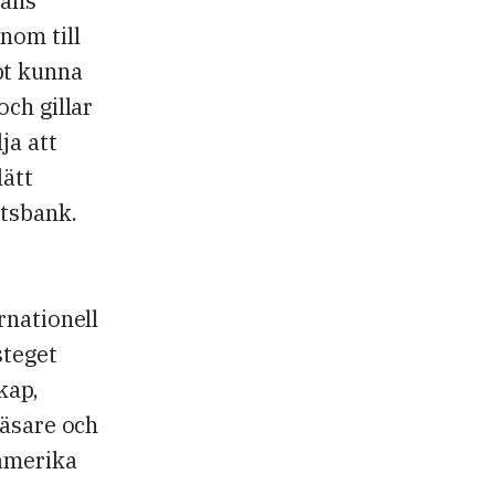
Hans
nom till
bt kunna
och gillar
ja att
lätt
etsbank.
rnationell
steget
kap,
läsare och
damerika