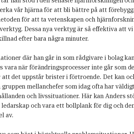
 tar han stöd i den senaste hjärnforskningen och
erka vår hjärna för att bli bättre på att förebygg
toden för att ta vetenskapen och hjärnforsknin
verktyg. Dessa nya verktyg är så effektiva att vi
illnad efter bara några minuter.
ationer där han går in som rådgivare i bolag ka
s vara när förändringsprocesser inte går som de
r att det uppstår brister i förtroende. Det kan o
 gruppen mellanchefer som idag ofta har väldig
ållanden och livssituationer. Här kan Anders stö
 ledarskap och vara ett bollplank för dig och de
el av.