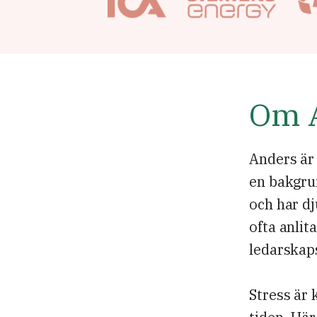
Om 
Anders är
en bakgru
och har d
ofta anlit
ledarskap
Stress är