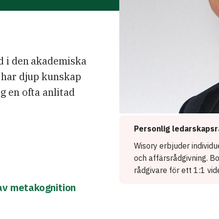
d i den akademiska
 har djup kunskap
 en ofta anlitad
h
Personlig ledarskapsr
Wisory erbjuder individ
och affärsrådgivning. B
rådgivare för ett 1:1 vi
av metakognition