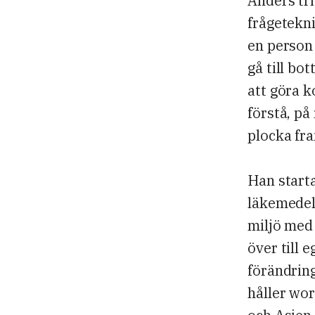
Anders tr
frågetekn
en person
gå till bo
att göra k
förstå, på
plocka fr
Han start
läkemedels
miljö med 
över till
förändring
håller wo