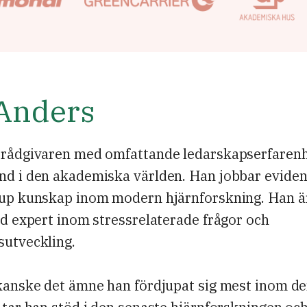
Anders
 rådgivaren med omfattande ledarskapserfaren
nd i den akademiska världen. Han jobbar evide
jup kunskap inom modern hjärnforskning. Han är
ad expert inom stressrelaterade frågor och
sutveckling.
 kanske det ämne han fördjupat sig mest inom d