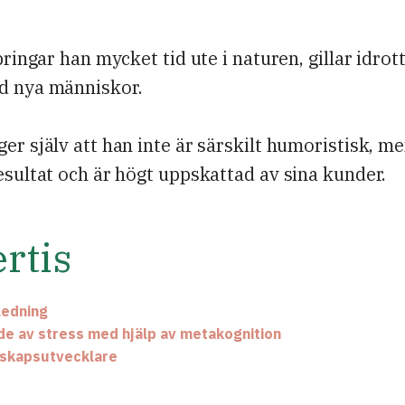
.
lbringar han mycket tid ute i naturen, gillar idrot
d nya människor.
er själv att han inte är särskilt humoristisk, m
esultat och är högt uppskattad av sina kunder.
rtis
ledning
e av stress med hjälp av metakognition
rskapsutvecklare