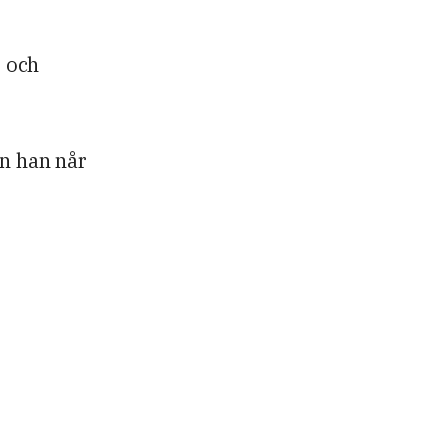
t och
en han når