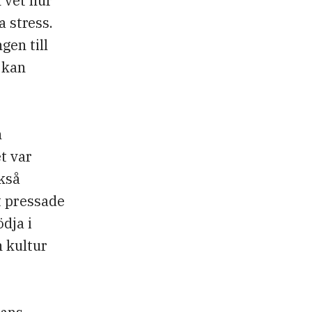
 vet hur
a stress.
gen till
 kan
n
t var
ckså
t pressade
dja i
n kultur