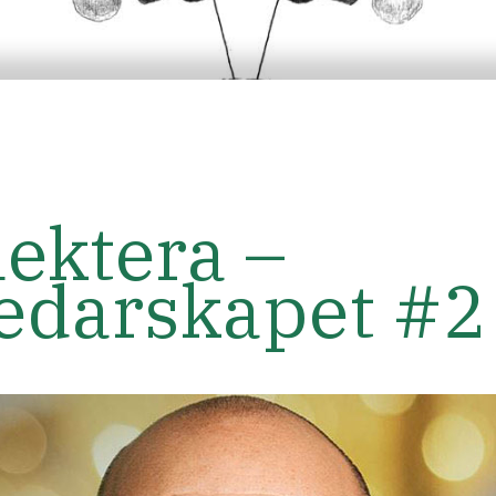
lektera –
edarskapet #2