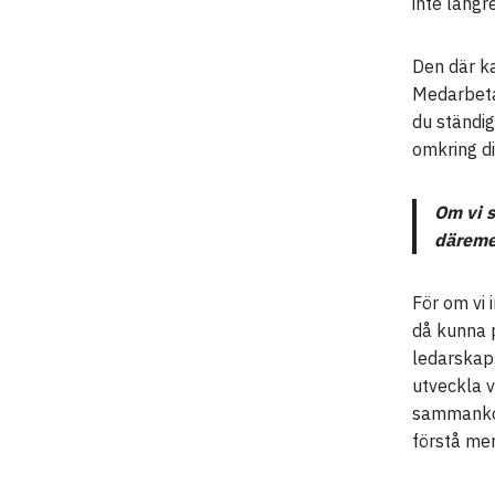
inte längre
Den där ka
Medarbeta
du ständig
omkring di
Om vi s
däreme
För om vi 
då kunna 
ledarskaps
utveckla v
sammankop
förstå me