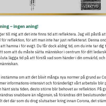
ning – in
g
en aning!
r till mig att det inte finns tid att reflektera. Jag vill påstå 
id för reflektion, för att man inte har just reflekterat. Denna on
 att hamna i för evigt. Du får dock aldrig tid, om du inte tar dig t
t som att du måste sätta människor i centrum för ditt ledars
 sluta lägga tid på att förstå vad som händer i din omvärld, och
människan.
an instämma om att det blivit många nya normer på grund av C
 mer informations-intensivt och föränderligt vårt arbetsliv blir
 hänt sista tiden, desto större blir behovet av reflektion. På g
rändras snabbare än någonsin, så förändras ditt beslutsunder
lt det där som du drog slutsatser kring innan Corona, det stä