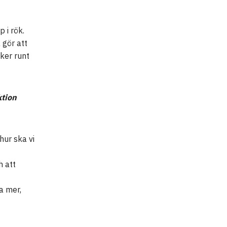
 i rök.
 gör att
ker runt
ktion
hur ska vi
h att
a mer,