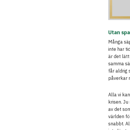
Utan spa
Många säge
inte har t
är det lätt
samma sät
får aldrig
påverkar 
Alla vi k
krisen. Ju
av det som
världen fö
snabbt. Al