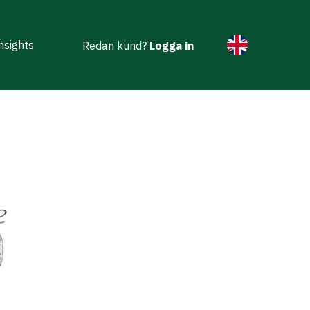
nsights
Redan kund?
Logga in