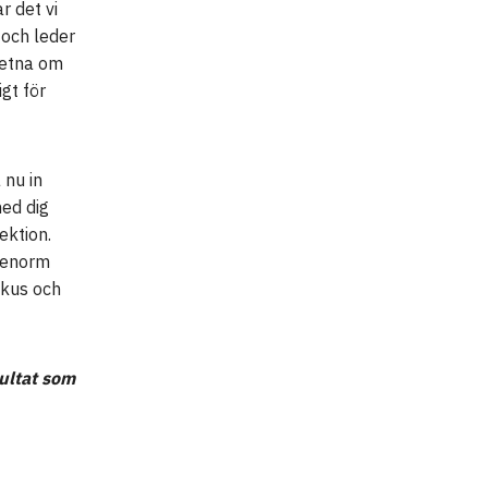
r det vi
 och leder
vetna om
gt för
 nu in
ed dig
ektion.
n enorm
fokus och
sultat som