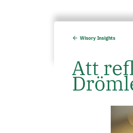
Wisory Insights
Att ref
Dröml