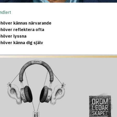
ndlert
höver kännas närvarande
höver reflektera ofta
höver lyssna
höver känna dig själv