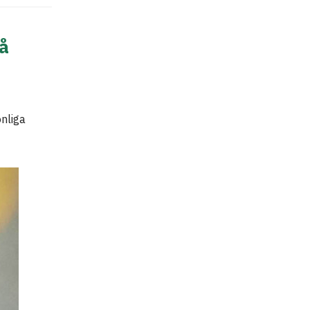
på
onliga