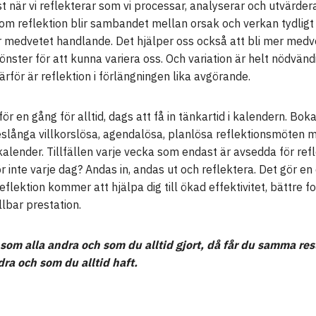
st när vi reflekterar som vi processar, analyserar och utvärdera
nom reflektion blir sambandet mellan orsak och verkan tydligt
er medvetet handlande. Det hjälper oss också att bli mer med
nster för att kunna variera oss. Och variation är helt nödvändi
ärför är reflektion i förlängningen lika avgörande.
för en gång för alltid, dags att få in tänkartid i kalendern. Boka
slånga villkorslösa, agendalösa, planlösa reflektionsmöten m
n kalender. Tillfällen varje vecka som endast är avsedda för refl
ör inte varje dag? Andas in, andas ut och reflektera. Det gör e
Reflektion kommer att hjälpa dig till ökad effektivitet, bättre 
lbar prestation.
som alla andra och som du alltid gjort, då får du samma re
dra och som du alltid haft.