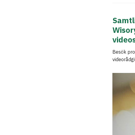
Samtli
Wisory
video
Besök prof
videorådgiv