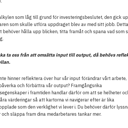
.
lkylen som låg till grund för investeringsbeslutet, den gick upp
ren som skulle utföra uppdraget blev av med sitt jobb. Detta
t behöver hålla upp blicken, titta framåt och spana vad som s
g.
ka ta oss från att omsätta input till output, då behövs refle
llan.
inte hinner reflektera över hur vår input förändrar vårt arbete, 
påverka och förbättra vår output? Framgångsrika
egenskaper i framtiden handlar därför om att se helheter oc
åra värderingar så att kartorna vi navigerar efter är lika
plade som den verklighet vi lever i. Du behöver därför lyssn
r och släppa fram dina medarbetares tankar mer.