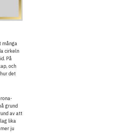
att många
da cirkeln
id. På
kap, och
 hur det
orona-
 på grund
rund av att
lag lika
mmer ju