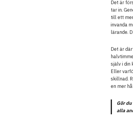
Det är för
tar in. Ge
till ett m
invanda mö
lärande. D
Det är där
halvtimme
själv i di
Eller varf
skillnad. 
en mer hål
Gör du 
alla an