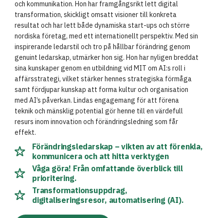
och kommunikation. Hon har framgångsrikt lett digital
transformation, skickligt omsatt visioner till konkreta
resultat och har lett både dynamiska start-ups och större
nordiska företag, med ett internationellt perspektiv. Med sin
inspirerande ledarstil och tro på hållbar förändring genom
genuint ledarskap, utmärker hon sig. Hon har nyligen breddat
sina kunskaper genom en utbildning vid MIT om AI:s roll i
affärsstrategi, vilket stärker hennes strategiska förmåga
samt fördjupar kunskap att forma kultur och organisation
med AI’s påverkan. Lindas engagemang för att förena
teknik och mänsklig potential gör henne till en värdefull
resurs inom innovation och förändringsledning som får
effekt.
Förändringsledarskap – vikten av att förenkla,
kommunicera och att hitta verktygen
Våga göra! Från omfattande överblick till
prioritering.
Transformationsuppdrag,
digitaliseringsresor, automatisering (AI).