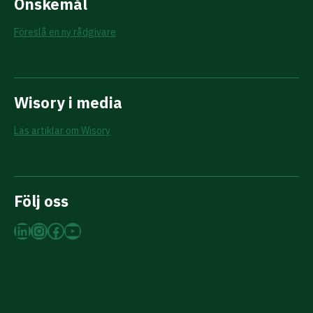
Önskemål
Föreslå en ny rådgivare
Wisory i media
Läs artiklar om Wisory
Följ oss
LinkedIn
Instagram
Facebook
YouTube