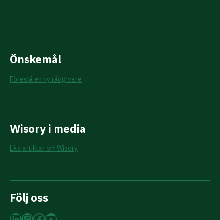
Önskemål
Föreslå en ny rådgivare
Wisory i media
Läs artiklar om Wisory
Följ oss
LinkedIn
Instagram
Facebook
YouTube