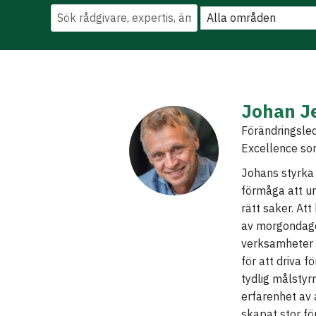
Johan J
Förändringsle
Excellence som
Johans styrka 
förmåga att ur
rätt saker. At
av morgondage
verksamheter 
för att driva f
tydlig målstyr
erfarenhet av 
skapat stor fö