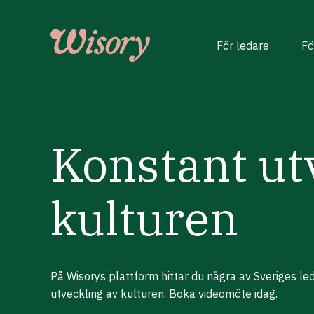
Skip
to
content
För ledare
Fö
Konstant ut
kulturen
På Wisorys plattform hittar du några av Sveriges l
utveckling av kulturen. Boka videomöte idag.