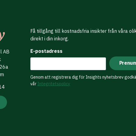
Få tillgång till kostnadsfria insikter från våra ol
direkt i din inkorg.
E-postadress
al AB
k
 26a
lm
Genom att registrera dig för Insights nyhetsbrev godk
vår
Integritetspolicy
 14