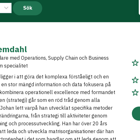
emdahl
dare med Operations, Supply Chain och Business
 specialitet
ligger i att göra det komplexa förståeligt och en
 en stor mängd information och data fokusera på
t kombinera operationell excellence med formandet
n (strategi) går som en röd tråd genom alla
Johan lett varpå han utvecklat specifika metoder
örändringarna, från strategi till aktiviteter genom
ning och processutveckling. Han har över 20 års
att leda och utveckla matrisorganisationer där han
rtrogenhet i det som handlar om att leda genom att