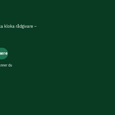
ika kloka rådgivare –
änner du