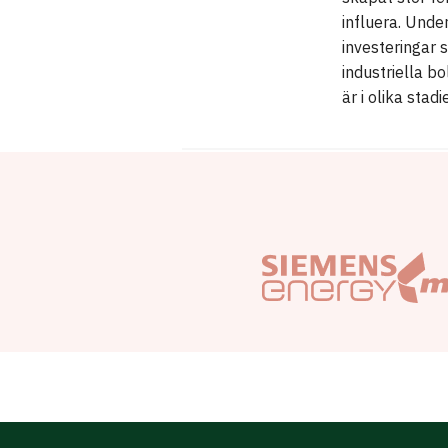
influera. Unde
investeringar 
industriella b
är i olika stad