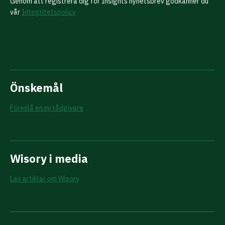
Genom att registrera dig för Insights nyhetsbrev godkänner du
vår
Integritetspolicy
Önskemål
Föreslå en ny rådgivare
Wisory i media
Läs artiklar om Wisory