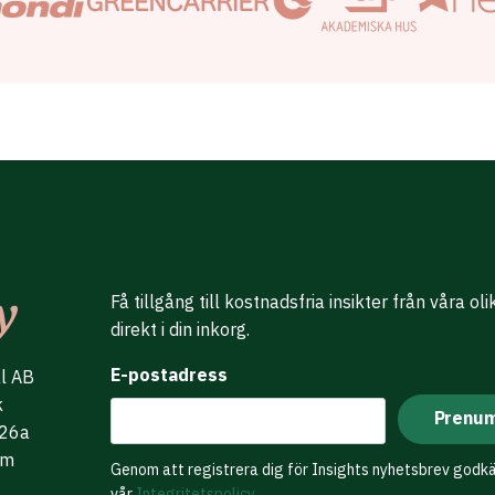
Få tillgång till kostnadsfria insikter från våra ol
direkt i din inkorg.
E-postadress
al AB
k
 26a
lm
Genom att registrera dig för Insights nyhetsbrev godk
vår
Integritetspolicy