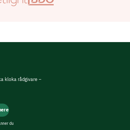
ika kloka rådgivare –
änner du