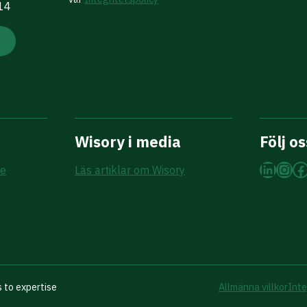
 14
Wisory i media
Följ os
Linke
Ins
F
re
Läs artiklar om Wisory
 to expertise
Allmänna villkor
Inte