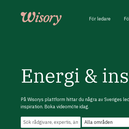
Skip
to
content
För ledare
Fö
Energi & ins
På Wisorys plattform hittar du några av Sveriges l
inspiration. Boka videomöte idag.