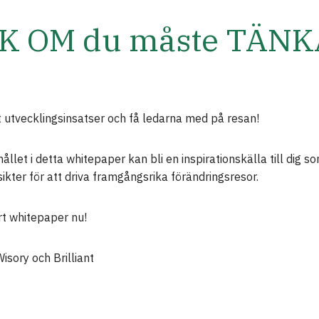
K OM du måste TÄNK
tt utvecklingsinsatser och få ledarna med på resan!
llet i detta whitepaper kan bli en inspirationskälla till dig s
ikter för att driva framgångsrika förändringsresor.
rt whitepaper nu!
isory och Brilliant