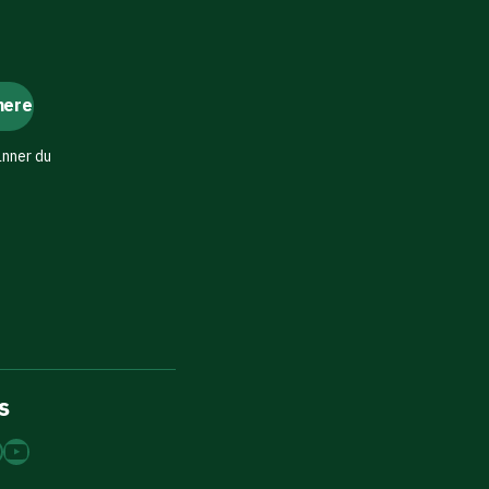
änner du
s
dIn
tagram
acebook
YouTube