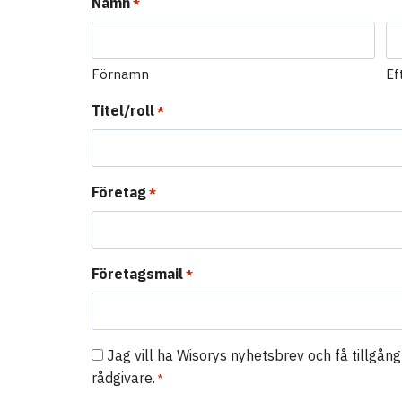
Namn
*
Förnamn
Ef
Titel/roll
*
Företag
*
Företagsmail
*
C
Jag vill ha Wisorys nyhetsbrev och få tillgång 
o
rådgivare.
*
n