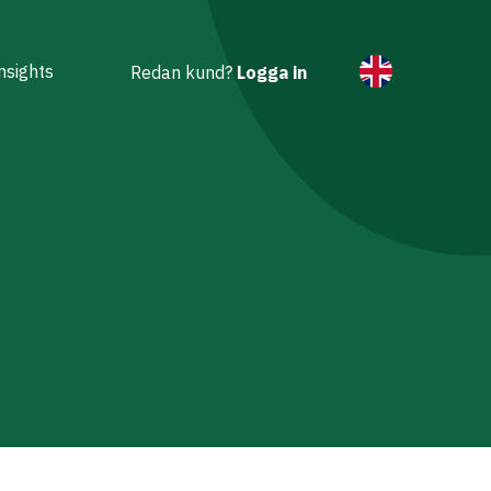
nsights
Redan kund?
Logga in