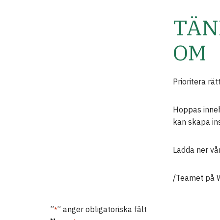
TÄN
OM
Prioritera rä
Hoppas innehå
kan skapa ins
Ladda ner vå
/Teamet på W
”
” anger obligatoriska fält
*