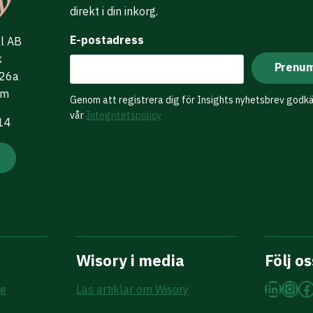
direkt i din inkorg.
E-postadress
al AB
k
 26a
lm
Genom att registrera dig för Insights nyhetsbrev godk
vår
Integritetspolicy
 14
Wisory i media
Följ os
Linke
Ins
F
re
Läs artiklar om Wisory