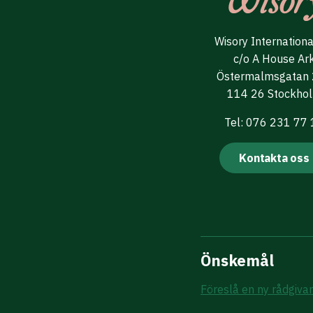
Wisory Internation
c/o A House Ar
Östermalmsgatan
114 26 Stockho
Tel: 076 231 77
Kontakta oss
Önskemål
Föreslå en ny rådgiva