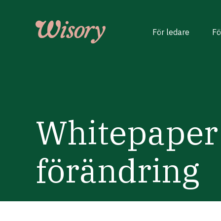
Skip
to
content
För ledare
Fö
Whitepaper
förändring