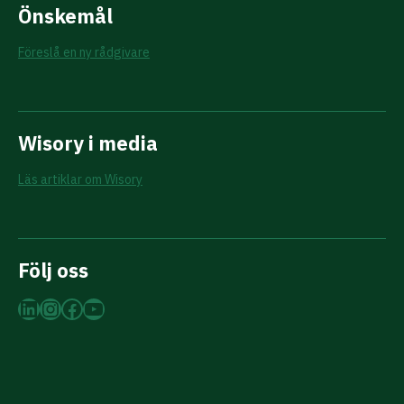
Önskemål
Föreslå en ny rådgivare
Wisory i media
Läs artiklar om Wisory
Följ oss
LinkedIn
Instagram
Facebook
YouTube