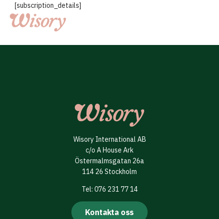
Skip
[subscription_details]
to
content
Wisory International AB
c/o A House Ark
Östermalmsgatan 26a
114 26 Stockholm
Tel: 076 231 77 14
Kontakta oss