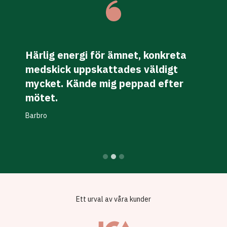
A
Härlig energi för ämnet, konkreta
medskick uppskattades väldigt
t
d
mycket. Kände mig peppad efter
d
b
mötet.
v
Barbro
Ett urval av våra kunder