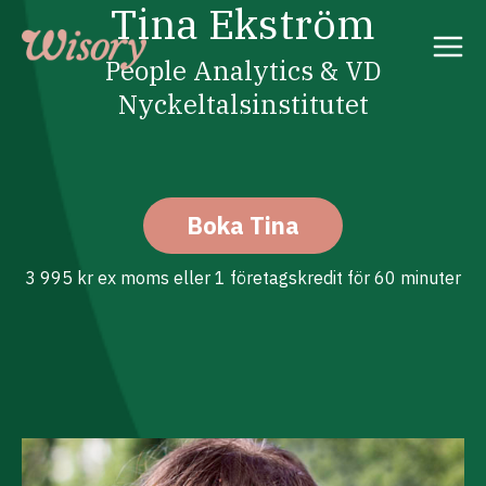
Tina Ekström
Skip
to
content
People Analytics & VD
Nyckeltalsinstitutet
Boka Tina
3 995 kr ex moms eller 1 företagskredit för 60 minuter