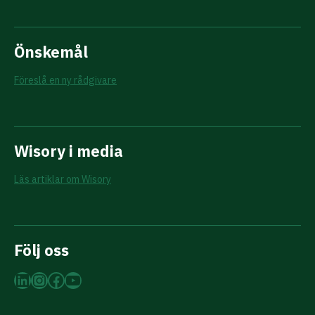
Önskemål
Föreslå en ny rådgivare
Wisory i media
Läs artiklar om Wisory
Följ oss
LinkedIn
Instagram
Facebook
YouTube