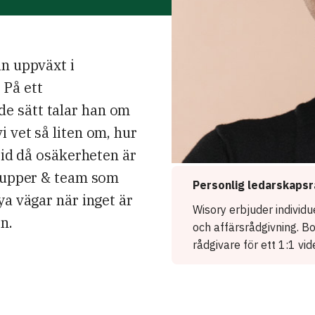
ån uppväxt i
 På ett
e sätt talar han om
 vet så liten om, hur
 tid då osäkerheten är
grupper & team som
Personlig ledarskapsr
ya vägar när inget är
Wisory erbjuder individ
n.
och affärsrådgivning. B
rådgivare för ett 1:1 vi