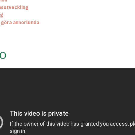
nsutveckling
ng
– göra annorlunda
o