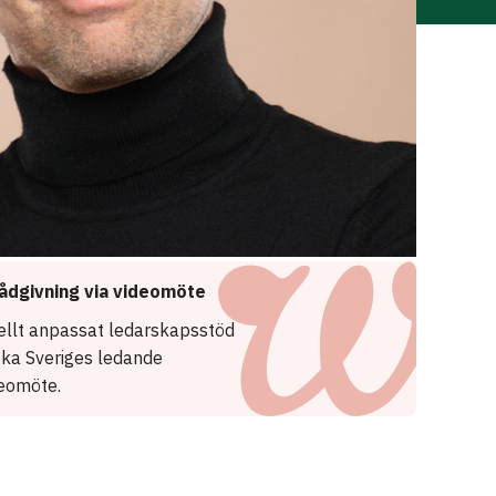
ådgivning via videomöte
uellt anpassat ledarskapsstöd
oka Sveriges ledande
deomöte.