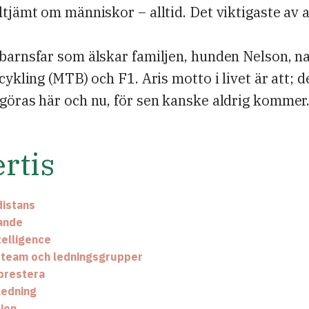
ltjämt om människor – alltid. Det viktigaste av a
barnsfar som älskar familjen, hunden Nelson, n
 cykling (MTB) och F1. Aris motto i livet är att; 
göras här och nu, för sen kanske aldrig kommer
rtis
distans
ande
telligence
 i team och ledningsgrupper
 prestera
ledning
ion