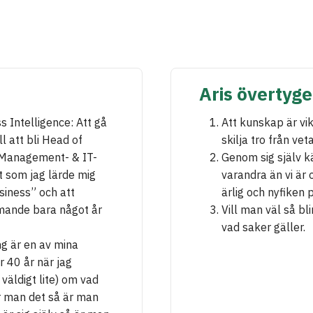
Aris övertyge
s Intelligence: Att gå
Att kunskap är vik
l att bli Head of
skilja tro från vet
t Management- & IT-
Genom sig själv k
t som jag lärde mig
varandra än vi är 
siness” och att
ärlig och nyfiken 
mmande bara något år
Vill man väl så bl
vad saker gäller.
ing är en av mina
r 40 år när jag
 väldigt lite) om vad
r man det så är man