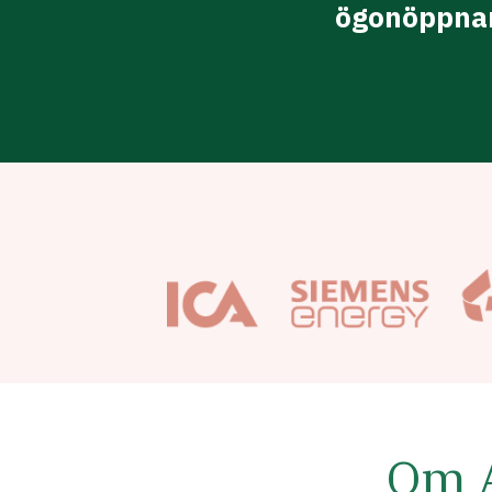
ögonöppna
Om 