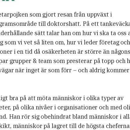
etarpojken som gjort resan från uppväxt i
gramsområde till doktorshatt. På ett tankeväck
erhållande sätt talar han om hur vi ska ta oss 
som vi vet så liten om, hur vi leder företag oc
oner i en tid då osäkerheten är större än någonsi
apar grupper & team som presterar på topp och h
vägar när inget är som förr – och aldrig kommer 
digt bra på att möta människor i olika typer av
er, på olika nivåer i organisationer och med ol
d. Han rör sig obehindrat bland människor i all
ikt, människor på lagret till de högsta cheferna