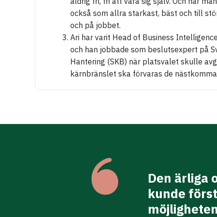
aldrig fri, fri att vara sig själv. Och när ma
också som allra starkast, bäst och till stör
och på jobbet.
Ari har varit Head of Business Intelligen
och han jobbade som beslutsexpert på S
Hantering (SKB) när platsvalet skulle avg
kärnbränslet ska förvaras de nästkomma
nd & trender och ett
Den ärliga o
kning, sina idéer och
kunde först
m får människor att
möjligheten