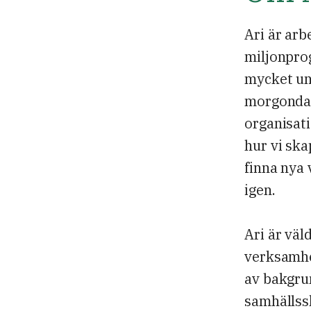
Ari är arb
miljonpro
mycket und
morgondag 
organisati
hur vi sk
finna nya 
igen.
Ari är väl
verksamhet
av bakgrun
samhällssk