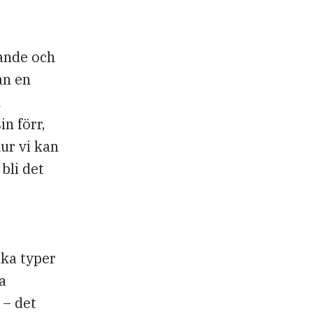
ande och
an en
h
n förr,
ur vi kan
bli det
ika typer
a
 – det