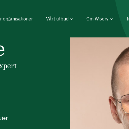
r organisationer
Vårt utbud
Om Wisory
I
e
expert
uter