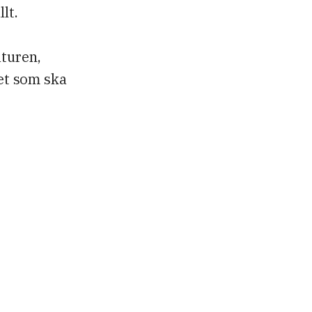
llt.
aturen,
det som ska
.