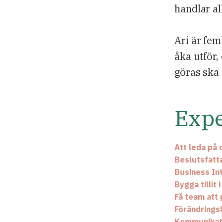
handlar al
Ari är fem
åka utför,
göras ska 
Expe
Att leda på 
Beslutsfatt
Business In
Bygga tillit
Få team att
Förändrings
Kommunikat