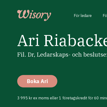
Skip
to
content
För ledare
Fö
Ari Riaback
Fil. Dr, Ledarskaps- och besluts
Boka Ari
3 995 kr ex moms eller 1 företagskredit för 60 min