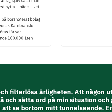
n är sig själv så är man
st nytta – både i livet
ce på börsnoterat bolag
vensk Kärnbränsle
öras för var
nde 100.000 åren.
ch filterlösa ärligheten. Att någon u
å och sätta ord på min situation och
 att se bortom mitt tunnelseende. En