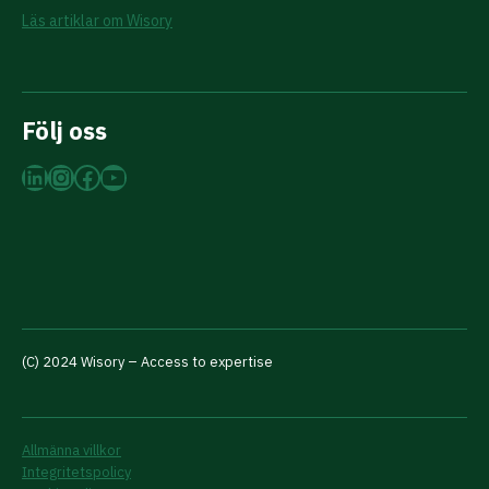
Läs artiklar om Wisory
Följ oss
LinkedIn
Instagram
Facebook
YouTube
(C) 2024 Wisory – Access to expertise
Allmänna villkor
Integritetspolicy