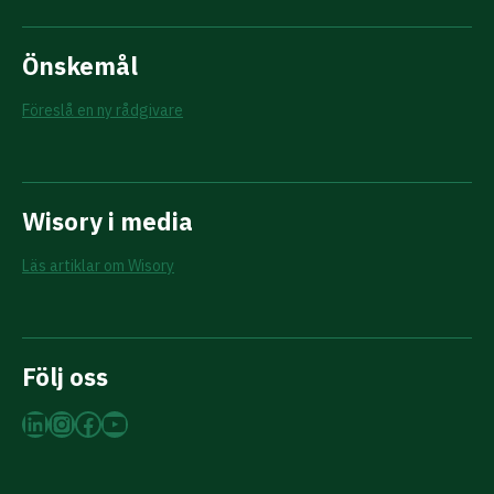
Önskemål
Föreslå en ny rådgivare
Wisory i media
Läs artiklar om Wisory
Följ oss
LinkedIn
Instagram
Facebook
YouTube