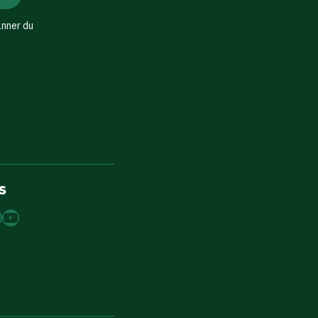
änner du
s
dIn
tagram
acebook
YouTube