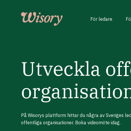
Skip
to
content
För ledare
Fö
Utveckla off
organisatio
På Wisorys plattform hittar du några av Sveriges l
offentliga organisationer. Boka videomöte idag.