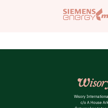
Wisory Internation
c/o A House Ar