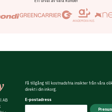
Ett urval av våra kunder
Få tillgång till kostnadsfria insikter från våra ol
direkt i din inkorg.
E-postadress
al AB
k