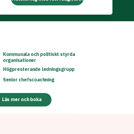
Kommunala och politiskt styrda
organisationer
Högpresterande ledningsgrupp
Senior chefscoachning
Läs mer och boka