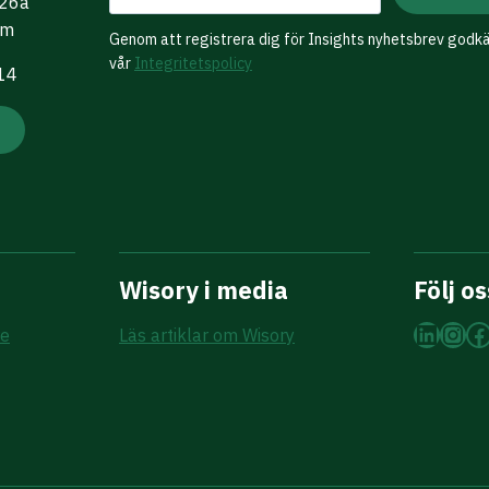
 26a
lm
Genom att registrera dig för Insights nyhetsbrev godk
vår
Integritetspolicy
 14
Wisory i media
Följ os
Linke
Ins
F
re
Läs artiklar om Wisory