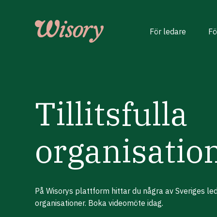
Skip
to
content
För ledare
Fö
Tillitsfulla
organisatio
På Wisorys plattform hittar du några av Sveriges led
organisationer. Boka videomöte idag.