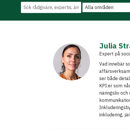
Julia St
Expert på soci
Vad innebär soc
affärsverksamh
ser både detal
KPI:er som når
näringsliv oc
kommunikation
Inkluderingsby
inkludering, j