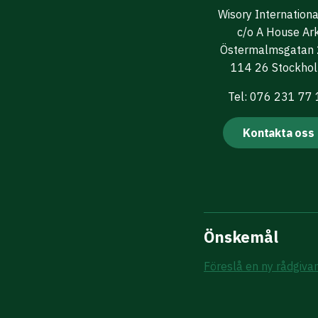
Wisory Internation
c/o A House Ar
Östermalmsgatan
114 26 Stockho
Tel: 076 231 77
Kontakta oss
Önskemål
Föreslå en ny rådgiva