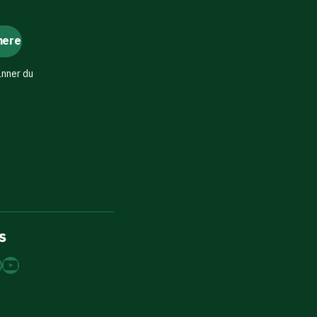
änner du
s
dIn
tagram
acebook
YouTube