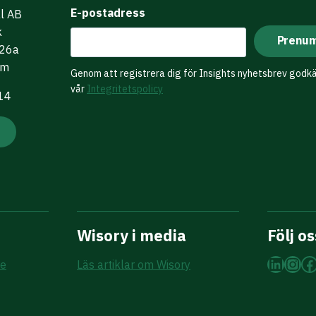
E-postadress
al AB
k
 26a
lm
Genom att registrera dig för Insights nyhetsbrev godk
vår
Integritetspolicy
 14
Wisory i media
Följ os
Linke
Ins
F
re
Läs artiklar om Wisory