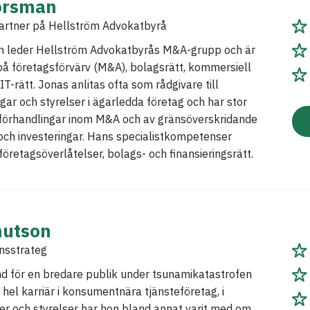
orsman
artner på Hellström Advokatbyrå
 leder Hellström Advokatbyrås M&A-grupp och är
på företagsförvärv (M&A), bolagsrätt, kommersiell
IT-rätt. Jonas anlitas ofta som rådgivare till
gar och styrelser i ägarledda företag och har stor
 förhandlingar inom M&A och av gränsöverskridande
och investeringar. Hans specialistkompetenser
 företagsöverlåtelser, bolags- och finansieringsrätt.
nutson
nsstrateg
nd för en bredare publik under tsunamikatastrofen
 hel karriär i konsumentnära tjänsteföretag, i
r och styrelser har hon bland annat varit med om