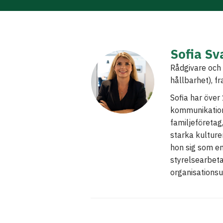
Sofia Sv
Rådgivare och 
hållbarhet), f
Sofia har över
kommunikation
familjeföreta
starka kultur
hon sig som en
styrelsearbeta
organisationsu