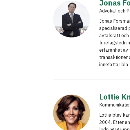
Jonas F
Advokat och P
Jonas Forsman
specialiserad 
avtalsrätt och 
företagslednin
erfarenhet av
transaktioner 
innefattar bla
Lottie K
Kommunikatio
Lottie blev kä
2004. Efter en
ledningsgruppe