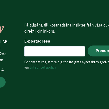
Få tillgång till kostnadsfria insikter från våra ol
direkt i din inkorg.
E-postadress
al AB
k
 26a
lm
Genom att registrera dig för Insights nyhetsbrev godk
vår
Integritetspolicy
 14