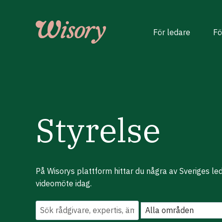
Skip
to
content
För ledare
Fö
Styrelse
På Wisorys plattform hittar du några av Sveriges l
videomöte idag.