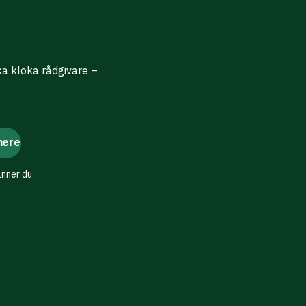
ika kloka rådgivare –
änner du