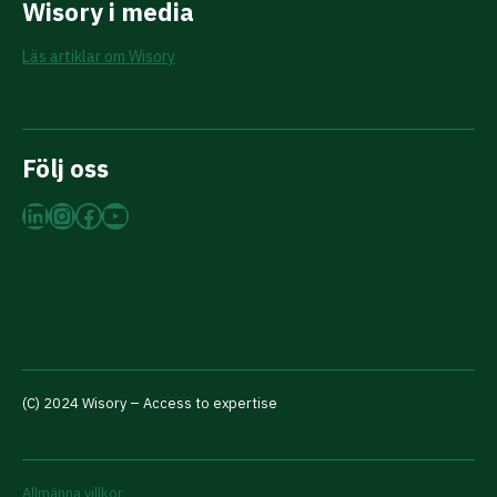
Wisory i media
Läs artiklar om Wisory
Följ oss
LinkedIn
Instagram
Facebook
YouTube
(C) 2024 Wisory – Access to expertise
Allmänna villkor