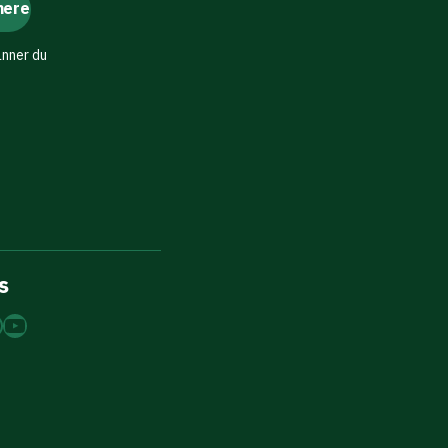
änner du
s
dIn
tagram
acebook
YouTube