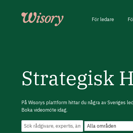
Skip
to
content
För ledare
Fö
Strategisk 
På Wisorys plattform hittar du några av Sveriges le
Boka videomöte idag.