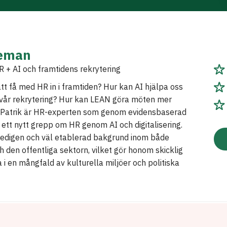
Reman
 + AI och framtidens rekrytering
att få med HR in i framtiden? Hur kan AI hjälpa oss
 i vår rekrytering? Hur kan LEAN göra möten mer
 Patrik är HR-experten som genom evidensbaserad
t ett nytt grepp om HR genom AI och digitalisering.
gedigen och väl etablerad bakgrund inom både
h den offentliga sektorn, vilket gör honom skicklig
 i en mångfald av kulturella miljöer och politiska