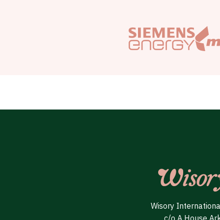
Wisory Internation
c/o A House Ar