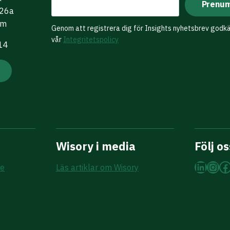
 26a
lm
Genom att registrera dig för Insights nyhetsbrev godk
vår
Integritetspolicy
 14
Wisory i media
Följ os
Linke
Ins
F
re
Läs artiklar om Wisory