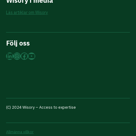
Wisory i media
Läs artiklar om Wisory
Följ oss
LinkedIn
Instagram
Facebook
YouTube
(C) 2024 Wisory – Access to expertise
Allmänna villkor