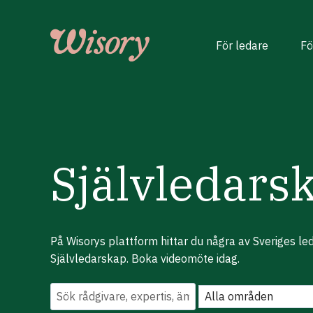
Skip
to
content
För ledare
Fö
Självledars
På Wisorys plattform hittar du några av Sveriges l
Självledarskap. Boka videomöte idag.