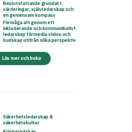
Beslutsfattande grundat i
värderingar, självledarskap och
en gemensam kompass
Förmåga att genom ett
inkluderande och kommunikativt
ledarskap förmedla vision och
budskap utifrån olika perspektiv
Läs mer och boka
Säkerhetsledarskap &
säkerhetskultur
Krisberedskap