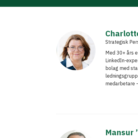
Charlot
Strategisk Per
Med 30+ års er
LinkedIn-exper
bolag med star
ledningsgrupp
medarbetare –
Mansur 