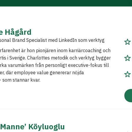
te Hågård
sonal Brand Specialist med LinkedIn som verktyg
farenhet är hon pionjären inom karriärcoaching och
tis i Sverige. Charlottes metodik och verktyg bygger
ka varumärken från personligt executive-fokus till
er, där employee value genererar nöjda
 som stannar kvar.
’Manne’ Köyluoglu