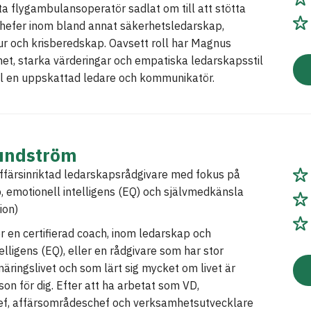
a flygambulansoperatör sadlat om till att stötta
chefer inom bland annat säkerhetsledarskap,
r och krisberedskap. Oavsett roll har Magnus
t, starka värderingar och empatiska ledarskapsstil
ll en uppskattad ledare och kommunikatör.
undström
ffärsinriktad ledarskapsrådgivare med fokus på
, emotionell intelligens (EQ) och självmedkänsla
ion)
 en certifierad coach, inom ledarskap och
elligens (EQ), eller en rådgivare som har stor
näringslivet och som lärt sig mycket om livet är
son för dig. Efter att ha arbetat som VD,
hef, affärsområdeschef och verksamhetsutvecklare