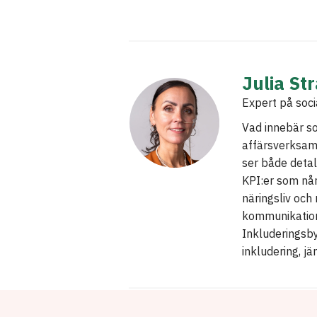
Julia St
Expert på soci
Vad innebär soc
affärsverksamh
ser både detal
KPI:er som når
näringsliv oc
kommunikation
Inkluderingsby
inkludering, j