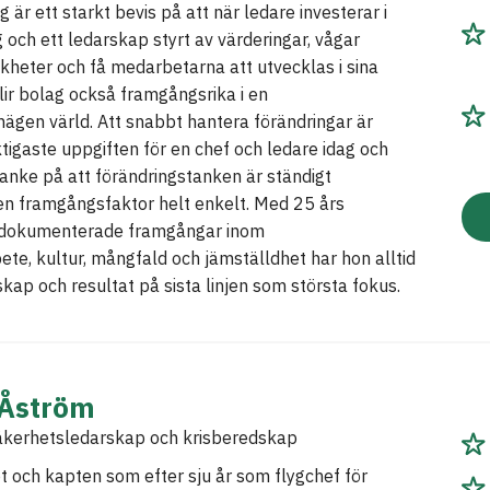
 är ett starkt bevis på att när ledare investerar i
g och ett ledarskap styrt av värderingar, vågar
kheter och få medarbetarna att utvecklas i sina
blir bolag också framgångsrika i en
ägen värld. Att snabbt hantera förändringar är
tigaste uppgiften för en chef och ledare idag och
nke på att förändringstanken är ständigt
en framgångsfaktor helt enkelt. Med 25 års
 dokumenterade framgångar inom
ete, kultur, mångfald och jämställdhet har hon alltid
skap och resultat på sista linjen som största fokus.
Åström
äkerhetsledarskap och krisberedskap
ot och kapten som efter sju år som flygchef för