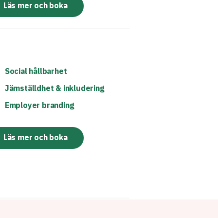
Läs mer och boka
Social hållbarhet
Jämställdhet & inkludering
Employer branding
Läs mer och boka