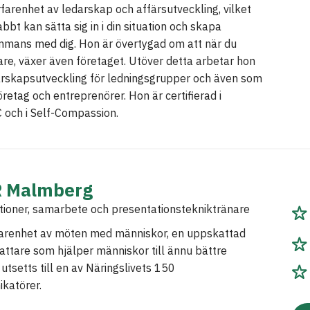
rfarenhet av ledarskap och affärsutveckling, vilket
bbt kan sätta sig in i din situation och skapa
ammans med dig. Hon är övertygad om att när du
re, växer även företaget. Utöver detta arbetar hon
rskapsutveckling för ledningsgrupper och även som
företag och entreprenörer. Hon är certifierad i
 och i Self-Compassion.
R Malmberg
tioner, samarbete och presentationstekniktränare
farenhet av möten med människor, en uppskattad
fattare som hjälper människor till ännu bättre
 utsetts till en av Näringslivets 150
katörer.