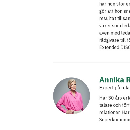
har hon stor e
gör att hon sna
resultat tills
växer som leda
även med leda
rådgivare till 
Extended DISC
Annika 
Expert på rela
Har 30 års er
talare och för
relationer. Har
Superkommuni