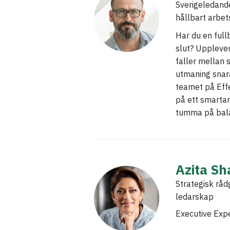
Sverigeledande
hållbart arbets
Har du en full
slut? Upplever
faller mellan 
utmaning snar
teamet på Effek
på ett smartare
tumma på bal
Azita Sha
Strategisk rå
ledarskap
Executive Expe