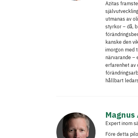
Azitas framsteg
självutvecklin
utmanas av oli
styrkor – då, 
förändringsben
kanske den vik
imorgon med ta
närvarande – 
erfarenhet av
förändringsarb
hållbart ledar
Magnus 
Expert inom s
Före detta pil