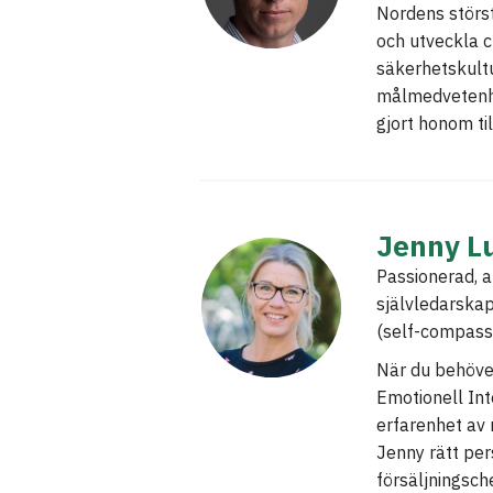
Nordens störst
och utveckla 
säkerhetskultu
målmedvetenhe
gjort honom ti
Jenny L
Passionerad, a
självledarskap
(self-compass
När du behöver
Emotionell Int
erfarenhet av 
Jenny rätt per
försäljningsc