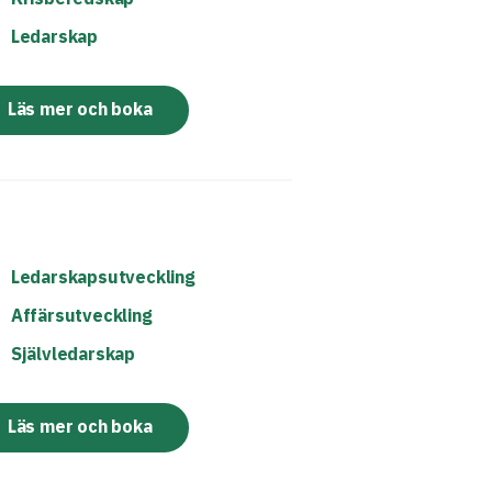
Ledarskap
Läs mer och boka
Ledarskapsutveckling
Affärsutveckling
Självledarskap
Läs mer och boka