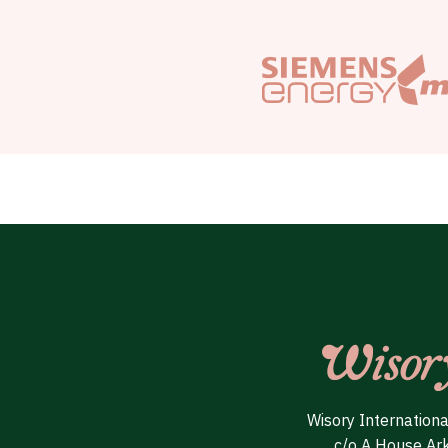
Wisory Internation
c/o A House Ar