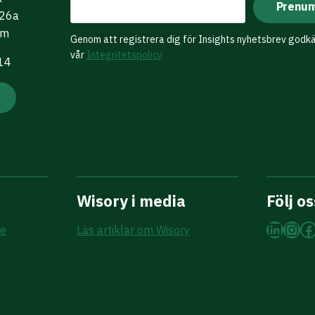
 26a
lm
Genom att registrera dig för Insights nyhetsbrev godk
vår
Integritetspolicy
 14
Wisory i media
Följ os
Linke
Ins
F
re
Läs artiklar om Wisory