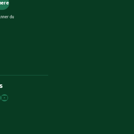
änner du
s
dIn
tagram
acebook
YouTube