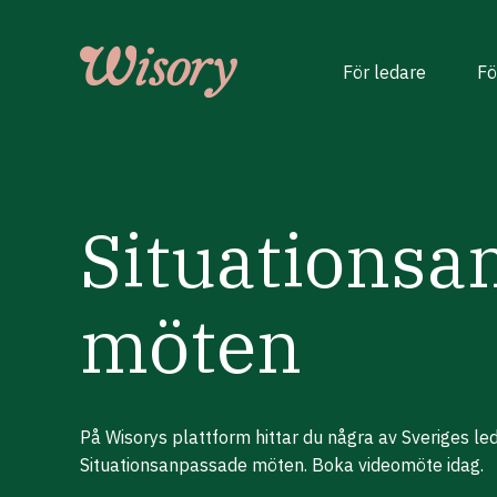
Skip
to
content
För ledare
Fö
Situationsa
möten
På Wisorys plattform hittar du några av Sveriges l
Situationsanpassade möten. Boka videomöte idag.