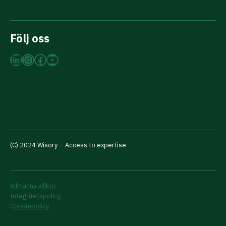
Följ oss
LinkedIn
Instagram
Facebook
YouTube
(C) 2024 Wisory – Access to expertise
Allmänna villkor
Integritetspolicy
Cookiepolicy