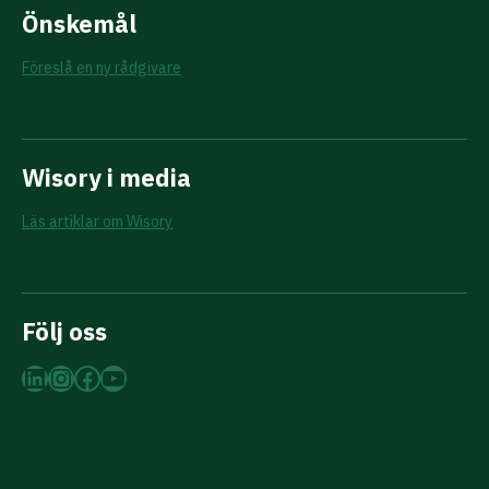
Önskemål
Föreslå en ny rådgivare
Wisory i media
Läs artiklar om Wisory
Följ oss
LinkedIn
Instagram
Facebook
YouTube