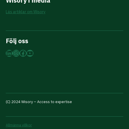
Wisory i media
Läs artiklar om Wisory
Följ oss
LinkedIn
Instagram
Facebook
YouTube
(C) 2024 Wisory – Access to expertise
Allmänna villkor