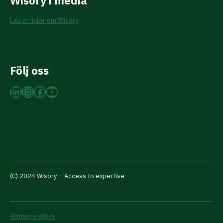
Wisory i media
Läs artiklar om Wisory
Följ oss
LinkedIn
Instagram
Facebook
YouTube
(C) 2024 Wisory – Access to expertise
Allmänna villkor