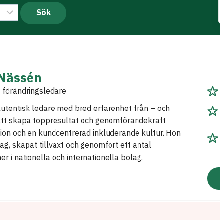
 Nässén
l förändringsledare
autentisk ledare med bred erfarenhet från – och
 att skapa toppresultat och genomförandekraft
ion och en kundcentrerad inkluderande kultur. Hon
lag, skapat tillväxt och genomfört ett antal
r i nationella och internationella bolag.