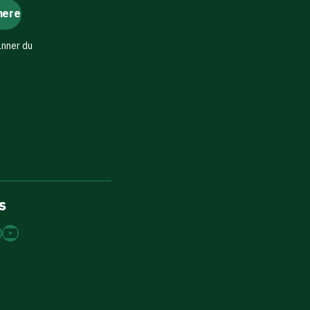
änner du
s
dIn
tagram
acebook
YouTube