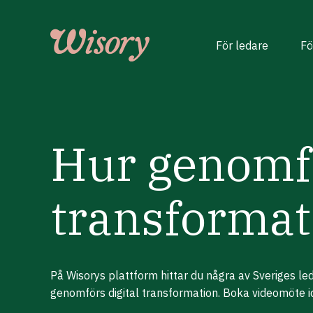
Skip
to
content
För ledare
Fö
Hur genomfö
transformat
På Wisorys plattform hittar du några av Sveriges l
genomförs digital transformation. Boka videomöte i