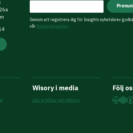
k
 26a
lm
Genom att registrera dig för Insights nyhetsbrev godk
vår
Integritetspolicy
 14
Wisory i media
Följ os
Linke
Ins
F
re
Läs artiklar om Wisory