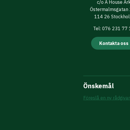
c/o A House Ar
Östermalmsgatan
114 26 Stockho
Tel: 076 231 77
Kontakta oss
Önskemål
Föreslå en ny rådgiva