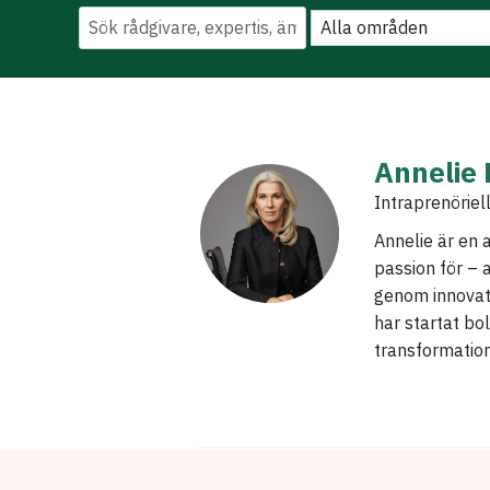
Annelie
Intraprenöriel
Annelie är en 
passion för –
genom innovat
har startat bo
transformatione