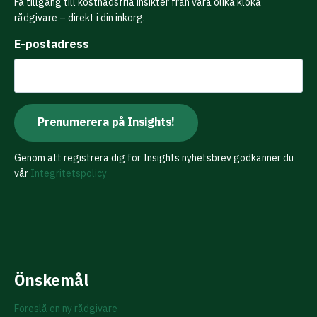
Få tillgång till kostnadsfria insikter från våra olika kloka
rådgivare – direkt i din inkorg.
E-postadress
Genom att registrera dig för Insights nyhetsbrev godkänner du
vår
Integritetspolicy
Önskemål
Föreslå en ny rådgivare