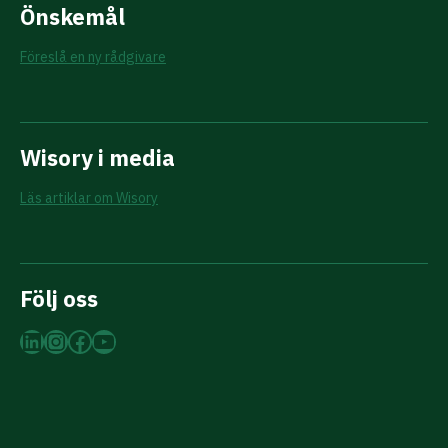
Önskemål
Föreslå en ny rådgivare
Wisory i media
Läs artiklar om Wisory
Följ oss
LinkedIn
Instagram
Facebook
YouTube