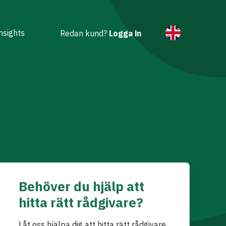
nsights
Redan kund?
Logga in
Behöver du hjälp att
hitta rätt rådgivare?
Låt oss hjälpa dig att hitta rätt rådgivare