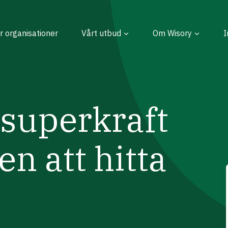
r organisationer
Vårt utbud
Om Wisory
I
superkraft
en att hitta