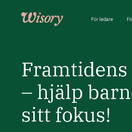
Skip
to
content
För ledare
Fö
Framtidens 
– hjälp barn
sitt fokus!