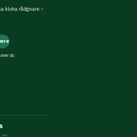
ika kloka rådgivare –
änner du
s