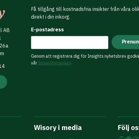
Få tillgång till kostnadsfria insikter från våra ol
direkt i din inkorg.
E-postadress
al AB
k
 26a
lm
Genom att registrera dig för Insights nyhetsbrev godk
vår
Integritetspolicy
 14
Wisory i media
Följ os