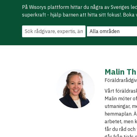
På Wisorys plattform hittar du några av Sveriges l
superkraft - hjälp barnen att hitta sitt fokus!. Boka
Malin T
Föräldrarådgi
Vårt föräldrask
Malin möter o
utmaningar, me
hemmaplan. Är
arbetet, men k
får du råd och
går från tjafs