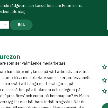
edande rådgivare och konsulter inom Framtidens
 videomöte idag.
hurezon
vare som ger välmående medarbetare
ap har större inflytande på vårt arbetsliv än vi tror.
fta ambitiösa medarbetare som söker professionella
n har svårt att hänga med i svängarna på
 du också bra på att planera och delegera på
ör ’quick fixes’ och curlar på hemmaplan? Av Malin
 verktyg för mer hållbara förhållningssätt. När du
 och tjat till samarbete hemma ökar samtidigt ditt