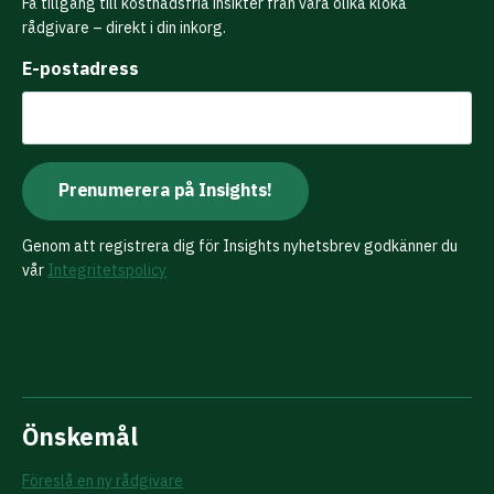
Få tillgång till kostnadsfria insikter från våra olika kloka
rådgivare – direkt i din inkorg.
E-postadress
Genom att registrera dig för Insights nyhetsbrev godkänner du
vår
Integritetspolicy
Önskemål
Föreslå en ny rådgivare