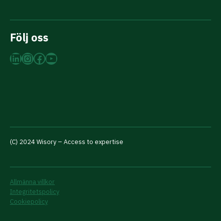
Följ oss
LinkedIn
Instagram
Facebook
YouTube
(C) 2024 Wisory – Access to expertise
Allmänna villkor
Integritetspolicy
Cookiepolicy