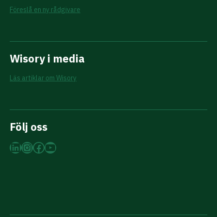
Föreslå en ny rådgivare
Wisory i media
Läs artiklar om Wisory
Följ oss
LinkedIn
Instagram
Facebook
YouTube