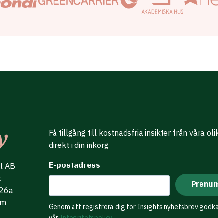
Få tillgång till kostnadsfria insikter från våra ol
direkt i din inkorg.
E-postadress
al AB
k
 26a
lm
Genom att registrera dig för Insights nyhetsbrev godk
vår
Integritetspolicy