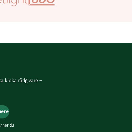
ika kloka rådgivare –
änner du