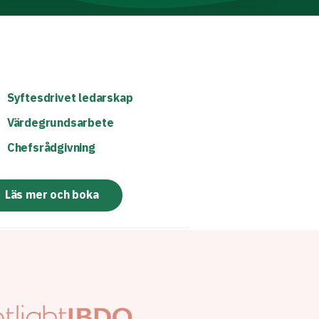
Syftesdrivet ledarskap
Värdegrundsarbete
Chefsrådgivning
Läs mer och boka