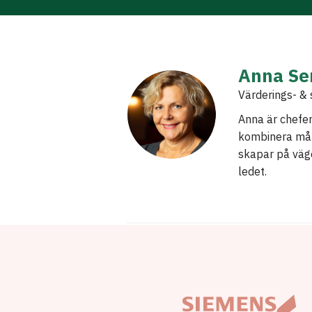
Anna Se
Värderings- & 
Anna är chefen
kombinera målu
skapar på väg
ledet.