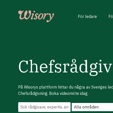
Skip
to
content
För ledare
Fö
Chefsrådgiv
På Wisorys plattform hittar du några av Sveriges l
Chefsrådgivning. Boka videomöte idag.