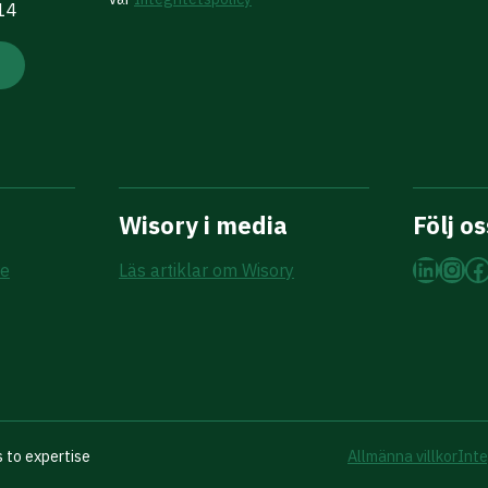
 14
Wisory i media
Följ os
Linke
Ins
F
re
Läs artiklar om Wisory
 to expertise
Allmänna villkor
Inte