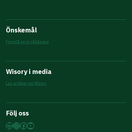
Önskemål
Föreslå en ny rådgivare
Wisory i media
Läs artiklar om Wisory
Följ oss
LinkedIn
Instagram
Facebook
YouTube