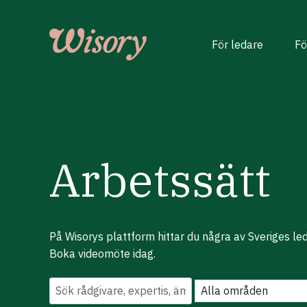
Skip
to
content
För ledare
Fö
Arbetssätt
På Wisorys plattform hittar du några av Sveriges le
Boka videomöte idag.