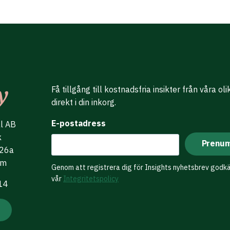
Få tillgång till kostnadsfria insikter från våra ol
direkt i din inkorg.
E-postadress
al AB
k
 26a
lm
Genom att registrera dig för Insights nyhetsbrev godk
vår
Integritetspolicy
 14