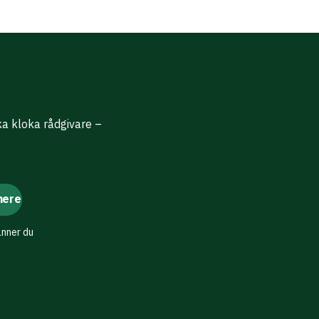
ika kloka rådgivare –
änner du