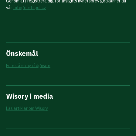
Genom att registrera dig för Insights nyhetsbrev godkänner du
vår
Integritetspolicy
Önskemål
Föreslå en ny rådgivare
Wisory i media
Läs artiklar om Wisory