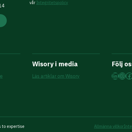
vår
Integritetspolicy
 14
Wisory i media
Följ os
Linke
Ins
F
re
Läs artiklar om Wisory
 to expertise
Allmänna villkor
Inte