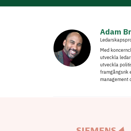
Adam Br
Ledarskapsprof
Med koncernch
utveckla ledare
utveckla polit
framgångsrik e
management co