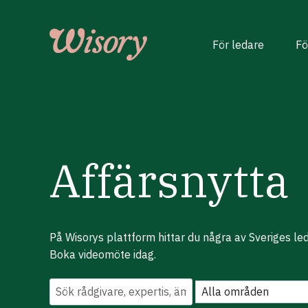
Skip
to
content
För ledare
Fö
Affärsnytta
På Wisorys plattform hittar du några av Sveriges le
Boka videomöte idag.