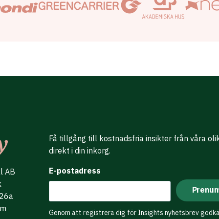
Få tillgång till kostnadsfria insikter från våra ol
direkt i din inkorg.
E-postadress
al AB
k
 26a
lm
Genom att registrera dig för Insights nyhetsbrev godk