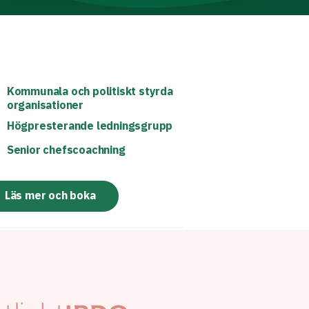
Kommunala och politiskt styrda
organisationer
Högpresterande ledningsgrupp
Senior chefscoachning
Läs mer och boka