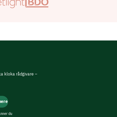
ika kloka rådgivare –
änner du