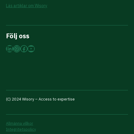
Läs artiklar om Wisory
Följ oss
LinkedIn
Instagram
Facebook
YouTube
(C) 2024 Wisory – Access to expertise
Allmänna villkor
Integritetspolicy